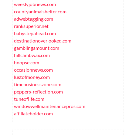
weeklyjobnews.com
countyanimalshelter.com
adwebtagging.com
ranksuperior.net
babystepahead.com
destinationoverlooked.com
gamblingamount.com
hillclimbwax.com
hnopse.com
occasionnews.com
lustofmoney.com
timebusinesszone.com
peppers-reflection.com
tuneoflife.com
windowwellmaintenancepros.com
affiliateholder.com