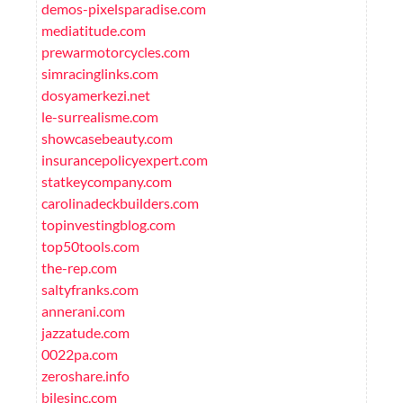
demos-pixelsparadise.com
mediatitude.com
prewarmotorcycles.com
simracinglinks.com
dosyamerkezi.net
le-surrealisme.com
showcasebeauty.com
insurancepolicyexpert.com
statkeycompany.com
carolinadeckbuilders.com
topinvestingblog.com
top50tools.com
the-rep.com
saltyfranks.com
annerani.com
jazzatude.com
0022pa.com
zeroshare.info
bilesinc.com