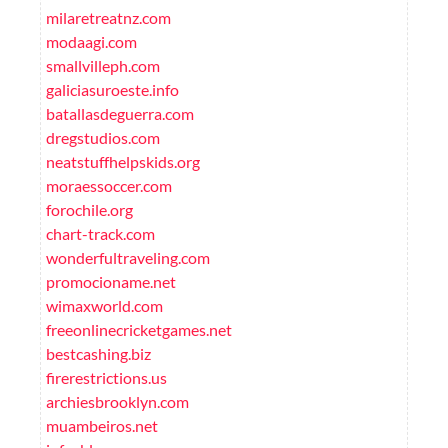
milaretreatnz.com
modaagi.com
smallvilleph.com
galiciasuroeste.info
batallasdeguerra.com
dregstudios.com
neatstuffhelpskids.org
moraessoccer.com
forochile.org
chart-track.com
wonderfultraveling.com
promocioname.net
wimaxworld.com
freeonlinecricketgames.net
bestcashing.biz
firerestrictions.us
archiesbrooklyn.com
muambeiros.net