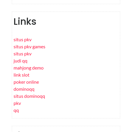
Links
situs pkv
situs pkv games
situs pkv
judi qq
mahjong demo
link slot
poker online
dominoqq
situs dominoqq
pkv
qq