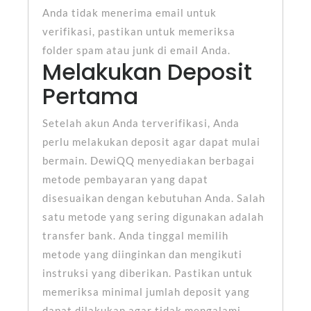
Anda tidak menerima email untuk
verifikasi, pastikan untuk memeriksa
folder spam atau junk di email Anda.
Melakukan Deposit
Pertama
Setelah akun Anda terverifikasi, Anda
perlu melakukan deposit agar dapat mulai
bermain. DewiQQ menyediakan berbagai
metode pembayaran yang dapat
disesuaikan dengan kebutuhan Anda. Salah
satu metode yang sering digunakan adalah
transfer bank. Anda tinggal memilih
metode yang diinginkan dan mengikuti
instruksi yang diberikan. Pastikan untuk
memeriksa minimal jumlah deposit yang
dapat dilakukan agar tidak mengalami