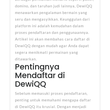
domino, dan taruhan judi lainnya, DewiQQ
menawarkan pengalaman bermain yang
seru dan mengasyikkan. Keunggulan dari
platform ini adalah kemudahan dalam
proses pendaftaran dan penggunaannya.
Artikel ini akan membahas cara daftar di
DewiQQ dengan mudah agar Anda dapat
segera menikmati permainan yang
ditawarkan.
Pentingnya
Mendaftar di
DewiQQ
Sebelum memasuki proses pendaftaran,
penting untuk memahami mengapa daftar
di DewiQQ itu krusial. Dengan menjadi