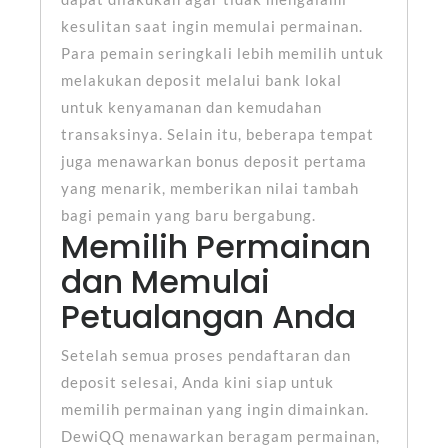
kesulitan saat ingin memulai permainan.
Para pemain seringkali lebih memilih untuk
melakukan deposit melalui bank lokal
untuk kenyamanan dan kemudahan
transaksinya. Selain itu, beberapa tempat
juga menawarkan bonus deposit pertama
yang menarik, memberikan nilai tambah
bagi pemain yang baru bergabung.
Memilih Permainan
dan Memulai
Petualangan Anda
Setelah semua proses pendaftaran dan
deposit selesai, Anda kini siap untuk
memilih permainan yang ingin dimainkan.
DewiQQ menawarkan beragam permainan,