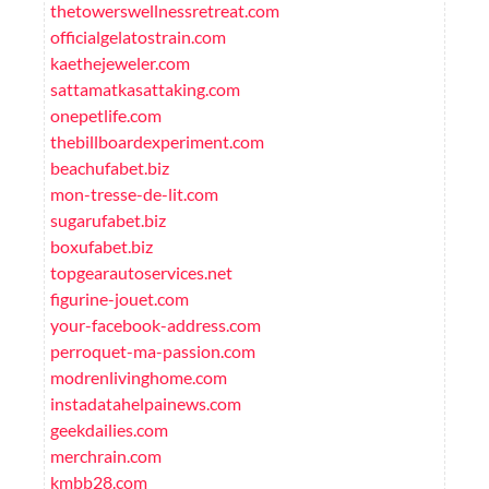
thetowerswellnessretreat.com
officialgelatostrain.com
kaethejeweler.com
sattamatkasattaking.com
onepetlife.com
thebillboardexperiment.com
beachufabet.biz
mon-tresse-de-lit.com
sugarufabet.biz
boxufabet.biz
topgearautoservices.net
figurine-jouet.com
your-facebook-address.com
perroquet-ma-passion.com
modrenlivinghome.com
instadatahelpainews.com
geekdailies.com
merchrain.com
kmbb28.com