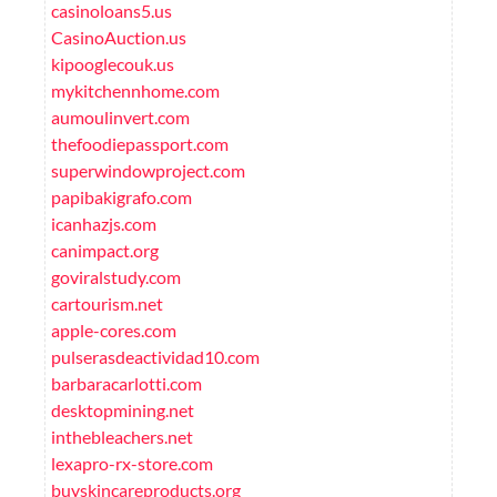
casinoloans5.us
CasinoAuction.us
kipooglecouk.us
mykitchennhome.com
aumoulinvert.com
thefoodiepassport.com
superwindowproject.com
papibakigrafo.com
icanhazjs.com
canimpact.org
goviralstudy.com
cartourism.net
apple-cores.com
pulserasdeactividad10.com
barbaracarlotti.com
desktopmining.net
inthebleachers.net
lexapro-rx-store.com
buyskincareproducts.org