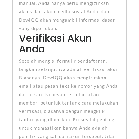
manual. Anda hanya perlu mengizinkan
akses dari akun media sosial Anda, dan
DewiQQ akan mengambil informasi dasar
yang diperlukan.
Verifikasi Akun
Anda
Setelah mengisi formulir pendaftaran,
langkah selanjutnya adalah verifikasi akun.
Biasanya, DewiQQ akan mengirimkan
email atau pesan teks ke nomor yang Anda
daftarkan. Isi pesan tersebut akan
memberi petunjuk tentang cara melakukan
verifikasi, biasanya dengan mengklik
tautan yang diberikan. Proses ini penting
untuk memastikan bahwa Anda adalah
pemilik yang sah dari akun tersebut. Jika