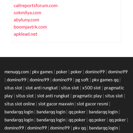
callreportsforum.com
sokmilya.com
abyluny.com
boomjavtrk.com
apklead.net
menuqq.com
|
pkv games
|
poker
|
poker
|
domino99
|
domino99
|
domino99
|
domino99
|
domino99
|
pg soft
|
pkv games qq
|
situs slot
|
slot anti rungkat
|
situs slot
|
x500 slot
|
pragmatic
play
|
situs slot
|
slot anti rungkat
|
pragmatic play
|
situs slot
|
situs slot online
|
slot gacor maxwin
|
slot gacor resmi
|
bandarqq login
|
bandarqq login
|
qq poker
|
bandarqq login
|
bandarqq login
|
bandarqq login
|
qq poker
|
qq poker
|
qq poker
|
domino99
|
domino99
|
domino99
|
pkv qq
|
bandarqq login
|