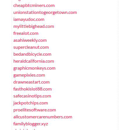
cheapbtcminers.com
unionstationtogeorgetown.com
iamayudoc.com
mylittlebighead.com
freealot.com
asahiweekly.com
supercleanut.com
bedandbicycle.com
heraldcalifornia.com
graphicmonkeys.com
gamepixies.com
drawneastart.com
fasthokislot88.com
safecasinotips.com
jackpotchips.com
proelitesoftware.com
allcustomercarenumbers.com
familyblogger.xyz