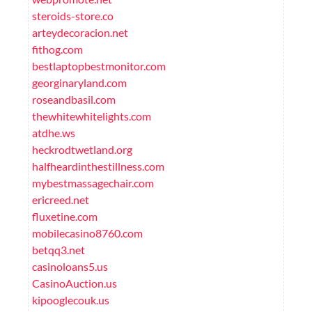
steroids-store.co
arteydecoracion.net
fithog.com
bestlaptopbestmonitor.com
georginaryland.com
roseandbasil.com
thewhitewhitelights.com
atdhe.ws
heckrodtwetland.org
halfheardinthestillness.com
mybestmassagechair.com
ericreed.net
fluxetine.com
mobilecasino8760.com
betqq3.net
casinoloans5.us
CasinoAuction.us
kipooglecouk.us