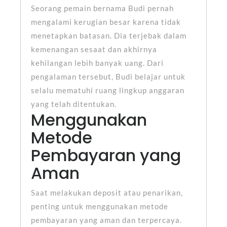
Seorang pemain bernama Budi pernah
mengalami kerugian besar karena tidak
menetapkan batasan. Dia terjebak dalam
kemenangan sesaat dan akhirnya
kehilangan lebih banyak uang. Dari
pengalaman tersebut, Budi belajar untuk
selalu mematuhi ruang lingkup anggaran
yang telah ditentukan.
Menggunakan
Metode
Pembayaran yang
Aman
Saat melakukan deposit atau penarikan,
penting untuk menggunakan metode
pembayaran yang aman dan terpercaya.