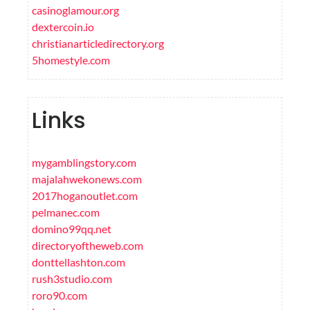
casinoglamour.org
dextercoin.io
christianarticledirectory.org
5homestyle.com
Links
mygamblingstory.com
majalahwekonews.com
2017hoganoutlet.com
pelmanec.com
domino99qq.net
directoryoftheweb.com
donttellashton.com
rush3studio.com
roro90.com