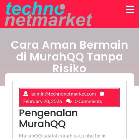
Skip
O
to
M
content
Cara Aman Bermain
di MurahQQ Tanpa
Risiko
admin@technonetmarket.com
February 28, 2026
0 Comments
Pengenalan
MurahQQ
MurahQQ adalah salah satu platform