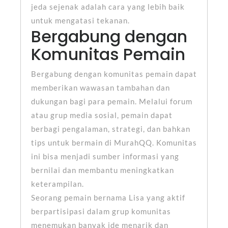
jeda sejenak adalah cara yang lebih baik
untuk mengatasi tekanan.
Bergabung dengan
Komunitas Pemain
Bergabung dengan komunitas pemain dapat
memberikan wawasan tambahan dan
dukungan bagi para pemain. Melalui forum
atau grup media sosial, pemain dapat
berbagi pengalaman, strategi, dan bahkan
tips untuk bermain di MurahQQ. Komunitas
ini bisa menjadi sumber informasi yang
bernilai dan membantu meningkatkan
keterampilan.
Seorang pemain bernama Lisa yang aktif
berpartisipasi dalam grup komunitas
menemukan banyak ide menarik dan