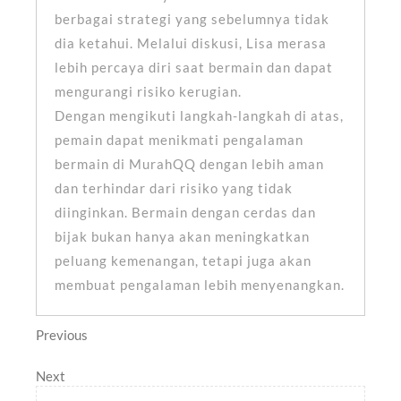
berbagai strategi yang sebelumnya tidak
dia ketahui. Melalui diskusi, Lisa merasa
lebih percaya diri saat bermain dan dapat
mengurangi risiko kerugian.
Dengan mengikuti langkah-langkah di atas,
pemain dapat menikmati pengalaman
bermain di MurahQQ dengan lebih aman
dan terhindar dari risiko yang tidak
diinginkan. Bermain dengan cerdas dan
bijak bukan hanya akan meningkatkan
peluang kemenangan, tetapi juga akan
membuat pengalaman lebih menyenangkan.
Post
Previous
Previous
Post
navigation
Next
Next
Post