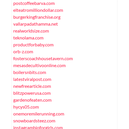
postcoffeebarva.com
elteatromilliondollar.com
burgerkingfranchise.org
vallarpadathamma.net
realworldsize.com
teknolama.com
productforbaby.com
orb-z.com
fosterscoachhousetavern.com
mesasdecultivoonline.com
boilersnbits.com
latestviralpost.com
newfreearticle.com
blitzpowerusa.com
gardenofeaten.com
hycys05.com
onemoremilerunning.com
snowboardsteez.com
instagrambioforgirls.com