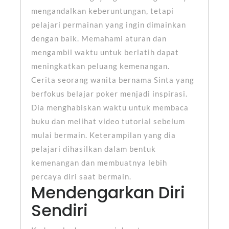
mengandalkan keberuntungan, tetapi
pelajari permainan yang ingin dimainkan
dengan baik. Memahami aturan dan
mengambil waktu untuk berlatih dapat
meningkatkan peluang kemenangan.
Cerita seorang wanita bernama Sinta yang
berfokus belajar poker menjadi inspirasi.
Dia menghabiskan waktu untuk membaca
buku dan melihat video tutorial sebelum
mulai bermain. Keterampilan yang dia
pelajari dihasilkan dalam bentuk
kemenangan dan membuatnya lebih
percaya diri saat bermain.
Mendengarkan Diri
Sendiri