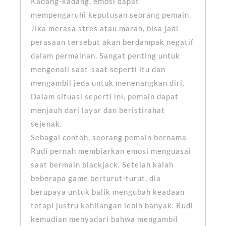
Kadang-kadang, emosi dapat
mempengaruhi keputusan seorang pemain.
Jika merasa stres atau marah, bisa jadi
perasaan tersebut akan berdampak negatif
dalam permainan. Sangat penting untuk
mengenali saat-saat seperti itu dan
mengambil jeda untuk menenangkan diri.
Dalam situasi seperti ini, pemain dapat
menjauh dari layar dan beristirahat
sejenak.
Sebagai contoh, seorang pemain bernama
Rudi pernah membiarkan emosi menguasai
saat bermain blackjack. Setelah kalah
beberapa game berturut-turut, dia
berupaya untuk balik mengubah keadaan
tetapi justru kehilangan lebih banyak. Rudi
kemudian menyadari bahwa mengambil