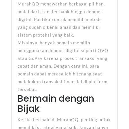
MurahQQ menawarkan berbagai pilihan,
mulai dari transfer bank hingga dompet
digital. Pastikan untuk memilih metode
yang sudah dikenal aman dan memiliki
sistem proteksi yang baik.
Misalnya, banyak pemain memilih
menggunakan dompet digital seperti OVO
atau GoPay karena proses transaksi yang
cepat dan aman. Dengan cara ini, para
pemain dapat merasa lebih tenang saat
melakukan transaksi finansial di platform
tersebut.
Bermain dengan
Bijak
Ketika bermain di MurahQQ, penting untuk
memiliki strategi yang baik. Jangan hanya