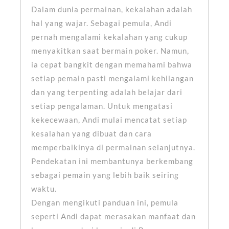
Dalam dunia permainan, kekalahan adalah
hal yang wajar. Sebagai pemula, Andi
pernah mengalami kekalahan yang cukup
menyakitkan saat bermain poker. Namun,
ia cepat bangkit dengan memahami bahwa
setiap pemain pasti mengalami kehilangan
dan yang terpenting adalah belajar dari
setiap pengalaman. Untuk mengatasi
kekecewaan, Andi mulai mencatat setiap
kesalahan yang dibuat dan cara
memperbaikinya di permainan selanjutnya.
Pendekatan ini membantunya berkembang
sebagai pemain yang lebih baik seiring
waktu.
Dengan mengikuti panduan ini, pemula
seperti Andi dapat merasakan manfaat dan