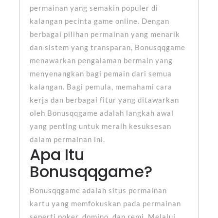
permainan yang semakin populer di
kalangan pecinta game online. Dengan
berbagai pilihan permainan yang menarik
dan sistem yang transparan, Bonusqqgame
menawarkan pengalaman bermain yang
menyenangkan bagi pemain dari semua
kalangan. Bagi pemula, memahami cara
kerja dan berbagai fitur yang ditawarkan
oleh Bonusqqgame adalah langkah awal
yang penting untuk meraih kesuksesan
dalam permainan ini.
Apa Itu
Bonusqqgame?
Bonusqqgame adalah situs permainan
kartu yang memfokuskan pada permainan
seperti poker, domino, dan remi. Melalui