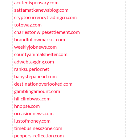
acutedispensary.com
sattamatkanewsblog.com
cryptocurrencytradingcn.com
totowaz.com
charlestonwipesettlement.com
brandfollowmarket.com
weeklyjobnews.com
countyanimalshelter.com
adwebtagging.com
ranksuperior.net
babystepahead.com
destinationoverlooked.com
gamblingamount.com
hillclimbwax.com
hnopse.com
occasionnews.com
lustofmoney.com
timebusinesszone.com
peppers-reflection.com