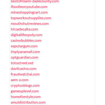
bestofmiami-dadecounty.com
ifoodieonyoutube.com
mineshoppingcart.com
topworkoutsupplies.com
mouthshutreviews.com
hirzadesalta.com
digitallifeopoly.com
casinobubbles.com
seputargym.com
impiyanamall.com
optguardian.com
totostreet.net
davilcasino.com
fraudwatchai.com
aem-x.com
cryptooblogs.com
gameuplevel.com
homethestyle.com
amuldistribution.com