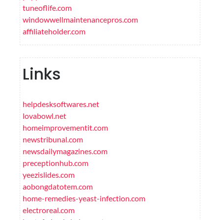
tuneoflife.com
windowwellmaintenancepros.com
affiliateholder.com
Links
helpdesksoftwares.net
lovabowl.net
homeimprovementit.com
newstribunal.com
newsdailymagazines.com
preceptionhub.com
yeezislides.com
aobongdatotem.com
home-remedies-yeast-infection.com
electroreal.com