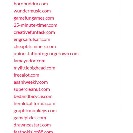
borobuddur.com
wundermusic.com
gamefungames.com
25-minute-timer.com
creativefuntask.com
engrsaifulsaif.com
cheapbtcminers.com
unionstationtogeorgetown.com
iamayudoc.com
mylittlebighead.com
freealot.com
asahiweekly.com
supercleanut.com
bedandbicycle.com
heraldcalifornia.com
graphicmonkeys.com
gamepixies.com
drawneastart.com
fasthokislot88.com