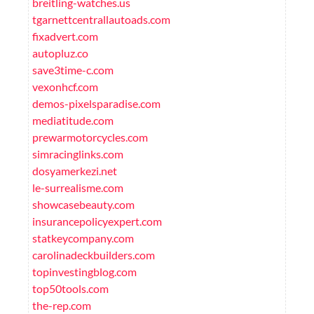
breitling-watches.us
tgarnettcentrallautoads.com
fixadvert.com
autopluz.co
save3time-c.com
vexonhcf.com
demos-pixelsparadise.com
mediatitude.com
prewarmotorcycles.com
simracinglinks.com
dosyamerkezi.net
le-surrealisme.com
showcasebeauty.com
insurancepolicyexpert.com
statkeycompany.com
carolinadeckbuilders.com
topinvestingblog.com
top50tools.com
the-rep.com