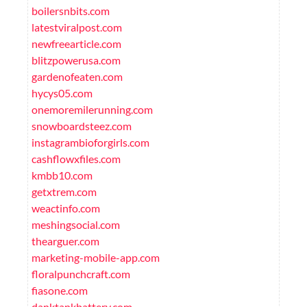
boilersnbits.com
latestviralpost.com
newfreearticle.com
blitzpowerusa.com
gardenofeaten.com
hycys05.com
onemoremilerunning.com
snowboardsteez.com
instagrambioforgirls.com
cashflowxfiles.com
kmbb10.com
getxtrem.com
weactinfo.com
meshingsocial.com
thearguer.com
marketing-mobile-app.com
floralpunchcraft.com
fiasone.com
danktankbattery.com