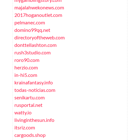
majalahwekonews.com
2017hoganoutlet.com
pelmanec.com
domino99qq.net
directoryoftheweb.com
donttellashton.com
rush3studio.com
roro90.com
herzio.com
in-hi5.com
krainafantasy.info
todas-noticias.com
senikartu.com
rusportal.net
watty.io
livinginthesun.info
itsriz.com
cargoods.shop