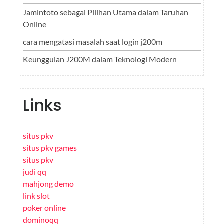
Jamintoto sebagai Pilihan Utama dalam Taruhan
Online
cara mengatasi masalah saat login j200m
Keunggulan J200M dalam Teknologi Modern
Links
situs pkv
situs pkv games
situs pkv
judi qq
mahjong demo
link slot
poker online
dominoqq