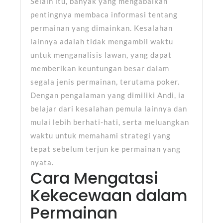
Selain itu, banyak yang mengabaikan
pentingnya membaca informasi tentang
permainan yang dimainkan. Kesalahan
lainnya adalah tidak mengambil waktu
untuk menganalisis lawan, yang dapat
memberikan keuntungan besar dalam
segala jenis permainan, terutama poker.
Dengan pengalaman yang dimiliki Andi, ia
belajar dari kesalahan pemula lainnya dan
mulai lebih berhati-hati, serta meluangkan
waktu untuk memahami strategi yang
tepat sebelum terjun ke permainan yang
nyata.
Cara Mengatasi
Kekecewaan dalam
Permainan