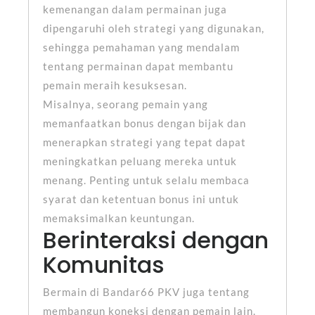
kemenangan dalam permainan juga
dipengaruhi oleh strategi yang digunakan,
sehingga pemahaman yang mendalam
tentang permainan dapat membantu
pemain meraih kesuksesan.
Misalnya, seorang pemain yang
memanfaatkan bonus dengan bijak dan
menerapkan strategi yang tepat dapat
meningkatkan peluang mereka untuk
menang. Penting untuk selalu membaca
syarat dan ketentuan bonus ini untuk
memaksimalkan keuntungan.
Berinteraksi dengan
Komunitas
Bermain di Bandar66 PKV juga tentang
membangun koneksi dengan pemain lain.