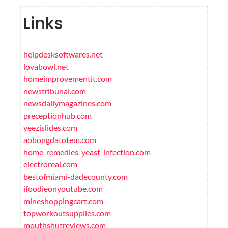
Links
helpdesksoftwares.net
lovabowl.net
homeimprovementit.com
newstribunal.com
newsdailymagazines.com
preceptionhub.com
yeezislides.com
aobongdatotem.com
home-remedies-yeast-infection.com
electroreal.com
bestofmiami-dadecounty.com
ifoodieonyoutube.com
mineshoppingcart.com
topworkoutsupplies.com
mouthshutreviews.com