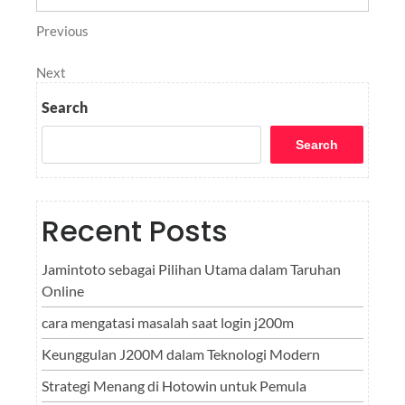
Post
Previous
Previous
Post
navigation
Next
Next
Post
Search
Search
Recent Posts
Jamintoto sebagai Pilihan Utama dalam Taruhan
Online
cara mengatasi masalah saat login j200m
Keunggulan J200M dalam Teknologi Modern
Strategi Menang di Hotowin untuk Pemula