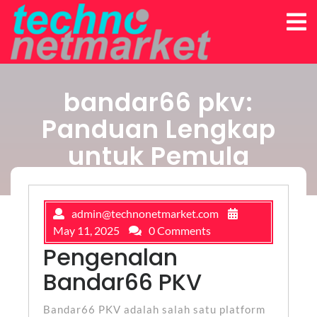
Skip
O
to
M
content
bandar66 pkv:
Panduan Lengkap
untuk Pemula
admin@technonetmarket.com
May 11, 2025
0 Comments
Pengenalan
Bandar66 PKV
Bandar66 PKV adalah salah satu platform