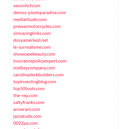
vexonhcf.com
demos-pixelsparadise.com
mediatitude.com
prewarmotorcycles.com
simracinglinks.com
dosyamerkezi.net
le-surrealisme.com
showcasebeauty.com
insurancepolicyexpert.com
statkeycompany.com
carolinadeckbuilders.com
topinvestingblog.com
top50tools.com
the-rep.com
saltyfranks.com
annerani.com
jazzatude.com
0022pa.com