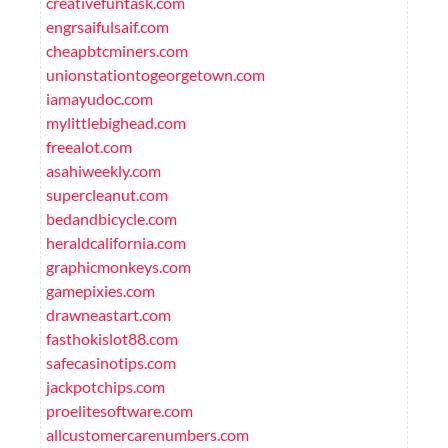
creativefuntask.com
engrsaifulsaif.com
cheapbtcminers.com
unionstationtogeorgetown.com
iamayudoc.com
mylittlebighead.com
freealot.com
asahiweekly.com
supercleanut.com
bedandbicycle.com
heraldcalifornia.com
graphicmonkeys.com
gamepixies.com
drawneastart.com
fasthokislot88.com
safecasinotips.com
jackpotchips.com
proelitesoftware.com
allcustomercarenumbers.com