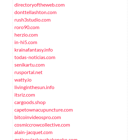
directoryoftheweb.com
donttellashton.com
rush3studio.com
roro90.com
herzio.com
in-hi5.com
krainafantasy.info
todas-noticias.com
senikartu.com
rusportal.net
watty.io
livinginthesun.info
itsriz.com
cargoods.shop
capetownacupuncture.com
bitcoinvideospro.com
cosmiccrowcollective.com
alain-jacquet.com
gotisouizakayabakeneko.com