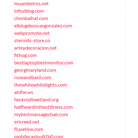
muambeiros.net
infozblog.com
chonbaihat.com
elblogdeoscargonzalez.com
webpromote.net
steroids-store.co
arteydecoracion.net
fithog.com
bestlaptopbestmonitor.com
georginaryland.com
roseandbasil.com
thewhitewhitelights.com
atdhe.ws
heckrodtwetland.org
halfheardinthestillness.com
mybestmassagechair.com
ericreed.net
fluxetine.com
mobilecasino8760.com