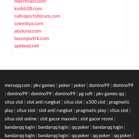
merchrain.com
kmbb28.com
callreportsforum.com
sokmilya.com
abyluny.com
boomjavtrk.com
apklead.net
menuqq.com
|
pkv games
|
poker
|
poker
|
domino99
|
domino99
|
domino99
|
domino99
|
domino99
|
pg soft
|
pkv games qq
|
situs slot
|
slot anti rungkat
|
situs slot
|
x500 slot
|
pragmatic
play
|
situs slot
|
slot anti rungkat
|
pragmatic play
|
situs slot
|
situs slot online
|
slot gacor maxwin
|
slot gacor resmi
|
bandarqq login
|
bandarqq login
|
qq poker
|
bandarqq login
|
bandarqq login
|
bandarqq login
|
qq poker
|
qq poker
|
qq poker
|