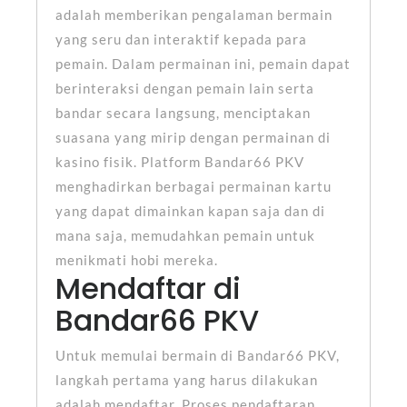
adalah memberikan pengalaman bermain
yang seru dan interaktif kepada para
pemain. Dalam permainan ini, pemain dapat
berinteraksi dengan pemain lain serta
bandar secara langsung, menciptakan
suasana yang mirip dengan permainan di
kasino fisik. Platform Bandar66 PKV
menghadirkan berbagai permainan kartu
yang dapat dimainkan kapan saja dan di
mana saja, memudahkan pemain untuk
menikmati hobi mereka.
Mendaftar di
Bandar66 PKV
Untuk memulai bermain di Bandar66 PKV,
langkah pertama yang harus dilakukan
adalah mendaftar. Proses pendaftaran