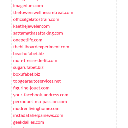
imagedum.com
thetowerswellnessretreat.com
officialgelatostrain.com
kaethejeweler.com
sattamatkasattaking.com
onepetlife.com
thebillboardexperiment.com
beachufabet.biz
mon-tresse-de-lit.com
sugarufabet.biz
boxufabet.biz
topgearautoservices.net
figurine-jouet.com
your-facebook-address.com
perroquet-ma-passion.com
modrenlivinghome.com
instadatahelpainews.com
geekdailies.com