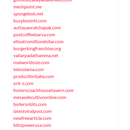
meshpoint.me
spongebob.net
busyboxintl.com
auttayanratchapak.com
postcoffeebarva.com
elteatromilliondollar.com
burgerkingfranchise.org
vallarpadathamma.net
realworldsize.com
teknolama.com
productforbaby.com
orb-z.com
fosterscoachhousetavern.com
mesasdecultivoonline.com
boilersnbits.com
latestviralpost.com
newfreearticle.com
blitzpowerusa.com