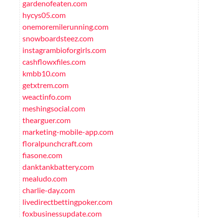
gardenofeaten.com
hycys05.com
onemoremilerunning.com
snowboardsteez.com
instagrambioforgirls.com
cashflowxfiles.com
kmbb10.com
getxtrem.com
weactinfo.com
meshingsocial.com
thearguer.com
marketing-mobile-app.com
floralpunchcraft.com
fiasone.com
danktankbattery.com
mealudo.com
charlie-day.com
livedirectbettingpoker.com
foxbusinessupdate.com