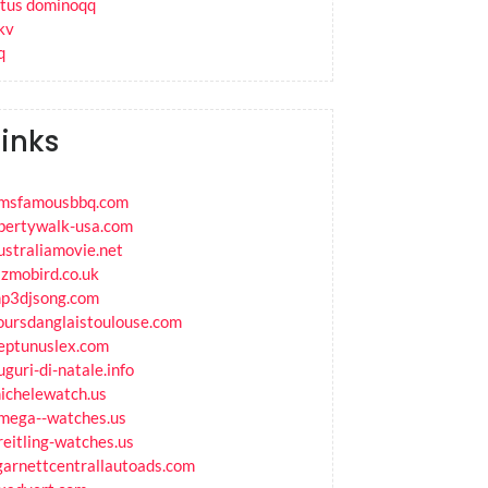
itus dominoqq
kv
q
Links
imsfamousbbq.com
ibertywalk-usa.com
ustraliamovie.net
izmobird.co.uk
p3djsong.com
oursdanglaistoulouse.com
eptunuslex.com
uguri-di-natale.info
ichelewatch.us
mega--watches.us
reitling-watches.us
garnettcentrallautoads.com