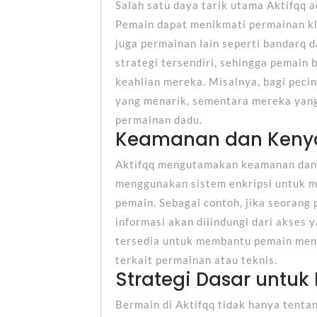
Salah satu daya tarik utama Aktifqq 
Pemain dapat menikmati permainan kla
juga permainan lain seperti bandarq d
strategi tersendiri, sehingga pemain 
keahlian mereka. Misalnya, bagi pecin
yang menarik, sementara mereka yan
permainan dadu.
Keamanan dan Keny
Aktifqq mengutamakan keamanan dan 
menggunakan sistem enkripsi untuk me
pemain. Sebagai contoh, jika seorang
informasi akan dilindungi dari akses y
tersedia untuk membantu pemain meng
terkait permainan atau teknis.
Strategi Dasar untuk
Bermain di Aktifqq tidak hanya tent