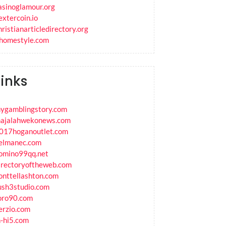
asinoglamour.org
extercoin.io
hristianarticledirectory.org
homestyle.com
Links
ygamblingstory.com
ajalahwekonews.com
017hoganoutlet.com
elmanec.com
omino99qq.net
irectoryoftheweb.com
onttellashton.com
ush3studio.com
oro90.com
erzio.com
n-hi5.com