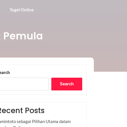
Togel Online
k Pemula
earch
Search
Recent Posts
amintoto sebagai Pilihan Utama dalam