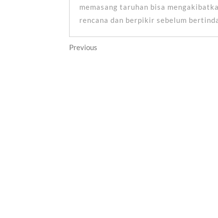
memasang taruhan bisa mengakibatkan
rencana dan berpikir sebelum bertind
Post
Previous
Previous
navigation
Post