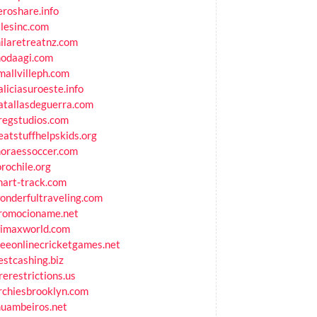
eroshare.info
ilesinc.com
ilaretreatnz.com
odaagi.com
mallvilleph.com
aliciasuroeste.info
atallasdeguerra.com
regstudios.com
eatstuffhelpskids.org
oraessoccer.com
orochile.org
hart-track.com
onderfultraveling.com
romocioname.net
imaxworld.com
reeonlinecricketgames.net
estcashing.biz
irerestrictions.us
rchiesbrooklyn.com
uambeiros.net