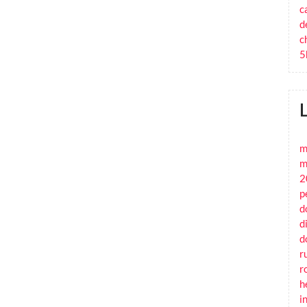
c
d
c
5
m
m
2
p
d
d
d
r
r
h
i