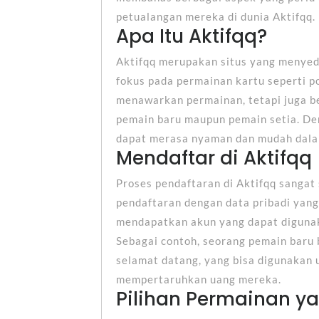
petualangan mereka di dunia Aktifqq.
Apa Itu Aktifqq?
Aktifqq merupakan situs yang menyedi
fokus pada permainan kartu seperti pok
menawarkan permainan, tetapi juga b
pemain baru maupun pemain setia. De
dapat merasa nyaman dan mudah dalam
Mendaftar di Aktifqq
Proses pendaftaran di Aktifqq sangat
pendaftaran dengan data pribadi yang 
mendapatkan akun yang dapat digunak
Sebagai contoh, seorang pemain baru
selamat datang, yang bisa digunakan
mempertaruhkan uang mereka.
Pilihan Permainan ya