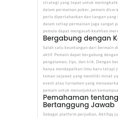
strategi yang tepat untuk meningkat
dalam permainan poker, pemain disa
perlu dipertahankan dan tangan yang 
dalam setiap permainan juga sangat p
pemula dapat mengasah keahlian mer
Bergabung dengan K
Salah satu keuntungan dari bermain d
aktif. Pemain dapat bergabung dengan
pengalaman, tips, dan trik. Dengan be
hanya mendapatkan ilmu baru tetapi
teman sejawat yang memiliki minat ya
event atau turnamen yang menawarka
pemain untuk menunjukkan kemampua
Pemahaman tentang
Bertanggung Jawab
Sebagai platform perjudian, Aktifqq